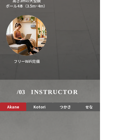
高さ3mの大型鏡
ポール4本
​（3.5m~4m）
​フリーWiFi完備
/03
INSTRUCTOR
Akane
Kotori
つかさ
せな