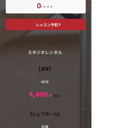
0
レッスン予約
スタジオレンタル
【通常】
60分
4,400
円
(税込)
【シェアポール】
月額