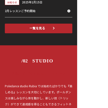
2025年1月15日
お知らせ
2月レッスンご予約開始
一覧を見る
/02
STUDIO
理想に近づくためのフィットネス
Poledance studio Rubia では始めたばかりでも『楽
しめる』レッスンを大切にしています。ポールダン
スは楽しみながら体を動かし、新しい技（トリッ
ク）ができて達成感を得ることもできるフィットネ