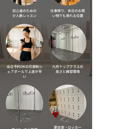
初心者のための
仕事帰り、休日の
お買
少人数レッスン
い物でも寄れる位置
当日予約OKの月額制シ
九州トップクラスの
ェアポールで上達が早
高さと練習環境
い
更衣室・ロッカー