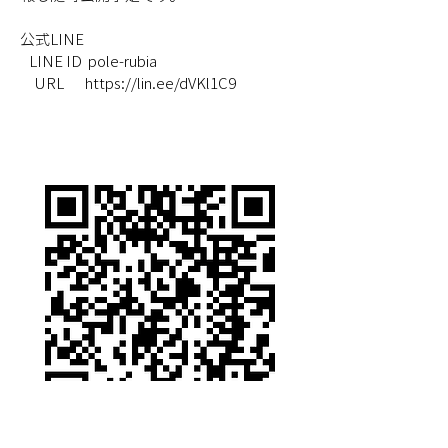
公式LINE
   LINE ID  pole-rubia
　URL       https://lin.ee/dVKl1C9